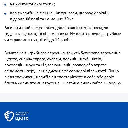
не куштуйте сирі гриби;
варіть гриби не менше ніж три рази, щоразу у свіжій
підсоленій воді та не менше 30 хв.
Вживати гриби не рекомендовано вагітним, жінкам, які
годують грудьми, та літнім людям. Не варто годувати грибами
чи стравами з них дітей до 12 років.
Симптомами грибного отруєння можуть бути: запаморочення,
нудота, сильна спрага, судоми, посиніння губ, нігтів,
похолодіння рук та ніг, галюцинації, розлад або втрата
свідомості, порушення дихання та серцевої діяльності. Якщо
після споживання грибів ви спостерігаєте в себе або своїх
близьких симптоми отруєння — негайно викликайте «швидку».