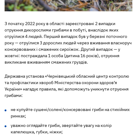
З початку 2022 року в області зареєстровані 2 випадки
отруєння дикорослими грибами в побуті, внаслідок яких
отруїлися 4 людей. Перший випадок був у березні поточного
року — отруїлися 3 дорослих людей через вживання власноруч
консервованих і смажених сироїжок. Другий випадок — у
жовтні: постраждала 1 особа (дитина 16 років), отруєння
викликане вживанням смажених груздів.
Державна установа «Чернівецький обласний центр контролю
та профілактики хвороб Міністерства охорони здоров’я
України» нагадує правила, які допоможуть уникнути отруєння
грибами:
не купуйте сушені/солені/консервовані гриби на стихійних
ринках;
уважно оглядайте гриби, звертайте увагу на колір
капелюшка, губки, ніжки;