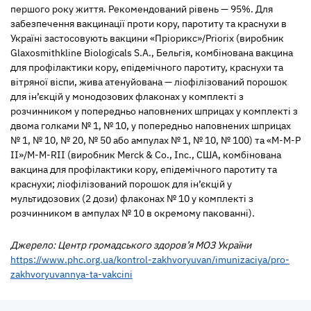
першого року життя. Рекомендований рівень — 95%. Для
забезпечення вакцинації проти кору, паротиту та краснухи в
Україні застосовують вакцини «Пріорикс»/Priorix (виробник
Glaxosmithkline Biologicals S.A., Бельгія, комбінована вакцина
для профілактики кору, епідемічного паротиту, краснухи та
вітряної віспи, жива атенуйована — ліофілізований порошок
для ін’єкцій у монодозових флаконах у комплекті з
розчинником у попередньо наповнених шприцах у комплекті з
двома голками № 1, № 10, у попередньо наповнених шприцах
№ 1, № 10, № 20, № 50 або ампулах № 1, № 10, № 100) та «М-М-Р
ІІ»/M-M-RII (виробник Merck & Co., Inc., США, комбінована
вакцина для профілактики кору, епідемічного паротиту та
краснухи; ліофілізований порошок для ін’єкцій у
мультидозових (2 дози) флаконах № 10 у комплекті з
розчинником в ампулах № 10 в окремому пакованні).
Джерело: Центр громадського здоров’я МОЗ України
https://www.phc.org.ua/kontrol-zakhvoryuvan/imunizaciya/pro-
zakhvoryuvannya-ta-vakcini