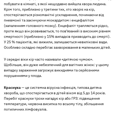
побувати в кімнаті, з якої нещодавно вийшла хвора людина.
Крім того, приблизно у третини тих, хто хворіє на кір,
спостерігаються різноманітні ускладнення, починаючи від
пневмонії та закінчуючи міокардитом і енцефалітом
(запаленням головного мозку). Енцефаліт трапляється рідко,
проте якщо він розвивається, то пов’язаний із високим рівнем
смертності (приблизно у 15% випадків призводить до смерті).
У 25 % пацієнтів, які вижили, залишаються невиліковні вади.
Особливо складно перебігає захворювання в маленьких дітей.
У середні віки кір часто називали «дитячою чумою».
Щобільше, він дуже небезпечний для вагітних жінок: у цьому
випадку зараження загрожує викиднями та серйозними
порушеннями у плода.
Краснуха
— це системна вірусна інфекція, типова дитяча
хвороба, що спостерігається в дітей віком від 5 до 14 років.
Перебіг краснухи трохи нагадує кір або ГРЗ: підвищення
температури, червона висипка по всьому тілу, збільшення
потиличних лімфовузлів.