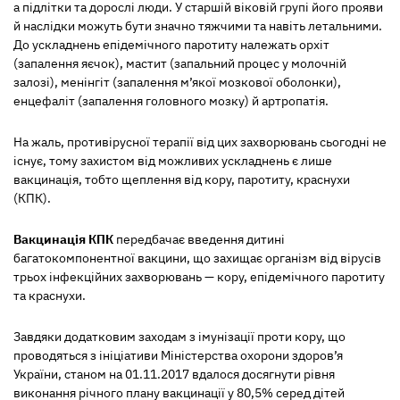
а підлітки та дорослі люди. У старшій віковій групі його прояви
й наслідки можуть бути значно тяжчими та навіть летальними.
До ускладнень епідемічного паротиту належать орхіт
(запалення яєчок), мастит (запальний процес у молочній
залозі), менінгіт (запалення м’якої мозкової оболонки),
енцефаліт (запалення головного мозку) й артропатія.
На жаль, противірусної терапії від цих захворювань сьогодні не
існує, тому захистом від можливих ускладнень є лише
вакцинація, тобто щеплення від кору, паротиту, краснухи
(КПК).
Вакцинація КПК
передбачає введення дитині
багатокомпонентної вакцини, що захищає організм від вірусів
трьох інфекційних захворювань — кору, епідемічного паротиту
та краснухи.
Завдяки додатковим заходам з імунізації проти кору, що
проводяться з ініціативи Міністерства охорони здоров’я
України, станом на 01.11.2017 вдалося досягнути рівня
виконання річного плану вакцинації у 80,5% серед дітей