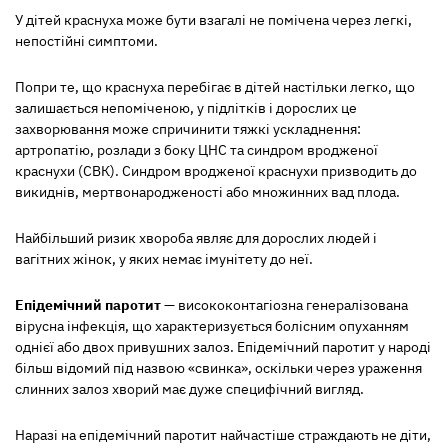
У дітей краснуха може бути взагалі не помічена через легкі,
непостійні симптоми.
Попри те, що краснуха перебігає в дітей настільки легко, що
залишається непоміченою, у підлітків і дорослих це
захворювання може спричинити тяжкі ускладнення:
артропатію, розлади з боку ЦНС та синдром вродженої
краснухи (СВК). Синдром вродженої краснухи призводить до
викиднів, мертвонародженості або множинних вад плода.
Найбільший ризик хвороба являє для дорослих людей і
вагітних жінок, у яких немає імунітету до неї.
Епідемічний паротит
— висококонтагіозна генералізована
вірусна інфекція, що характеризується болісним опуханням
однієї або двох привушних залоз. Епідемічний паротит у народі
більш відомий під назвою «свинка», оскільки через ураження
слинних залоз хворий має дуже специфічний вигляд.
Наразі на епідемічний паротит найчастіше страждають не діти,