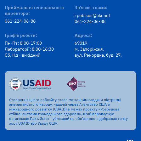
Приймальня генерального
Зв’язок з нами:
директора:
zpoblses@ukr.net
061-224-06-88
061-224-06-88
Графік роботи:
Адреса:
Пн-Пт: 8:00-17:00
69019
Лабораторії: 8:00-16:30
м. Запоріжжя,
Сб, Нд - вихідний
вул. Рекордна, буд. 27.
Створення цього вебсайту стало можливим завдяки підтримці
американського народу, наданій через Агентство США з
міжнародного розвитку (USAID) в межах проєкту «Розбудова
стійкої системи громадського здоров’я», який впроваджує
організація Пакт. Зміст публікацій не обв’язково відображає точку
зору USAID або Уряду США.