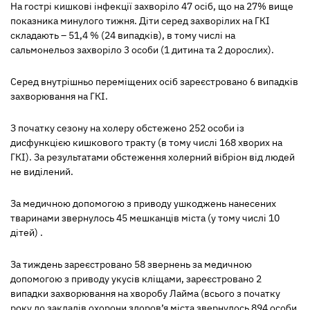
На гострі кишкові інфекції захворіло 47 осіб, що на 27% вище
показника минулого тижня. Діти серед захворілих на ГКІ
складають – 51,4 % (24 випадків), в тому числі на
сальмонельоз захворіло 3 особи (1 дитина та 2 дорослих).
Серед внутрішньо переміщених осіб зареєстровано 6 випадків
захворювання на ГКІ.
З початку сезону на холеру обстежено 252 особи із
дисфункцією кишкового тракту (в тому числі 168 хворих на
ГКІ). За результатами обстеження холерний вібріон від людей
не виділений.
За медичною допомогою з приводу ушкоджень нанесених
тваринами звернулось 45 мешканців міста (у тому числі 10
дітей) .
За тиждень зареєстровано 58 звернень за медичною
допомогою з приводу укусів кліщами, зареєстровано 2
випадки захворювання на хворобу Лайма (всього з початку
року до закладів охорони здоров’я міста звернулось 894 особи