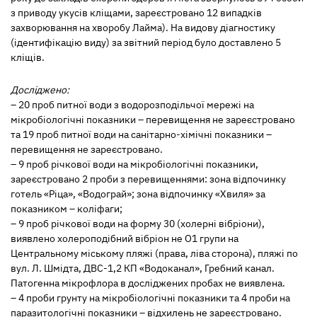
з приводу укусів кліщами, зареєстровано 12 випадків
захворювання на хворобу Лайма). На видову діагностику
(ідентифікацію виду) за звітний період було доставлено 5
кліщів.
Досліджено:
– 20 проб питної води з водорозподільчої мережі на
мікробіологічні показники – перевищення не зареєстровано
та 19 проб питної води на санітарно-хімічні показники –
перевищення не зареєстровано.
– 9 проб річкової води на мікробіологічні показники,
зареєстровано 2 проби з перевищеннями: зона відпочинку
готель «Ріца», «Водограй»; зона відпочинку «Хвиля» за
показником – коліфаги;
– 9 проб річкової води на форму 30 (холерні вібріони),
виявлено холероподібний вібріон не О1 групи на
Центральному міському пляжі (права, ліва сторона), пляжі по
вул. Л. Шмідта, ДВС-1,2 КП «Водоканал», Гребний канал.
Патогенна мікрофлора в досліджених пробах не виявлена.
– 4 проби грунту на мікробіологічні показники та 4 проби на
паразитологічні показники – відхилень не зареєстровано.