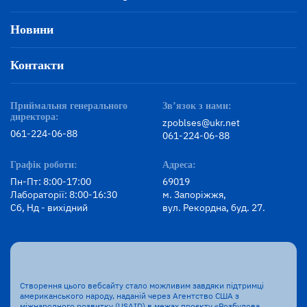
Новини
Контакти
Приймальня генерального
Зв’язок з нами:
директора:
zpoblses@ukr.net
061-224-06-88
061-224-06-88
Графік роботи:
Адреса:
Пн-Пт: 8:00-17:00
69019
Лабораторії: 8:00-16:30
м. Запоріжжя,
Сб, Нд - вихідний
вул. Рекордна, буд. 27.
Створення цього вебсайту стало можливим завдяки підтримці
американського народу, наданій через Агентство США з
міжнародного розвитку (USAID) в межах проєкту «Розбудова