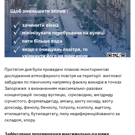
Протягом дня були проведені планові моніторингові
дослідження атмосферного повітря на території житлової
забудови по північному напрямку факелу викидів в точках
Запоріжжя з визначенням максимально-разових
концентрацій оксиду вуглецю, сірководню, ангідриду
сірчистого, формальдегіду, аміаку, азоту оксиду, азоту
діоксиду, фенолу, бензолу, толуолу, ксилолу, ацетону,
етилацетату, бутилацетату, пилу недиференційованого за
складом, хлору.
Зафіксоване перевищення
максимально-разових